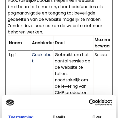
Noodzakelijke cookies helpen een website
bruikbaarder te maken, door basisfuncties als
paginanavigatie en toegang tot beveiligde
gedeelten van de website mogelijk te maken.
Zonder deze cookies kan de website niet naar
behoren werken.
Maximale
Naam
Aanbieder
Doel
bewaarter
1.gif
Cookiebo
Gebruikt om het
Sessie
t
aantal sessies op
de website te
tellen,
noodzakelijk om
de levering van
CMP producten
te optimaliseren.
CookieCo
Cookiebo
Slaat de
1 jaar
nsent
t
cookiestatus van
Toestemming
Details
Over