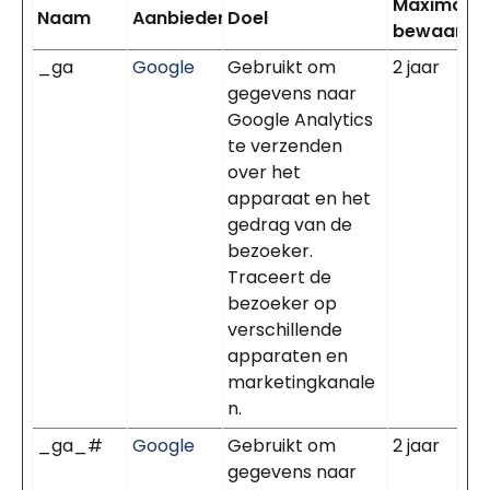
Maximale
Naam
Aanbieder
Doel
bewaarter
_ga
Google
Gebruikt om
2 jaar
gegevens naar
Google Analytics
te verzenden
over het
apparaat en het
gedrag van de
bezoeker.
Traceert de
bezoeker op
verschillende
apparaten en
marketingkanale
n.
_ga_#
Google
Gebruikt om
2 jaar
gegevens naar