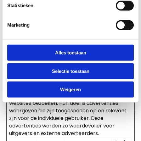
IP-adres van de
Statistieken
gebruiker.
Gebruikt om te
Marketing
bepalen welke
taal moet worden
gebruikt voor
gebruikers.
Alles toestaan
Marketing (2)
Selectie toestaan
Marketingcookies worden gebruikt om
Weigeren
bezoekers te volgen wanneer ze verschillende
websites bezoeken. Hun doel is advertenties
weergeven die zijn toegesneden op en relevant
zijn voor de individuele gebruiker. Deze
advertenties worden zo waardevoller voor
uitgevers en externe adverteerders.