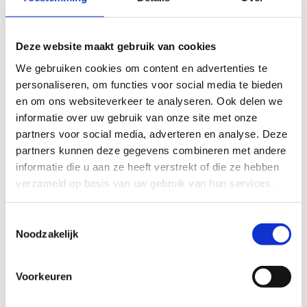
de gebruiker op
voor het huidige
domein
Deze website maakt gebruik van cookies
We gebruiken cookies om content en advertenties te
personaliseren, om functies voor social media te bieden
Voorkeuren (1)
en om ons websiteverkeer te analyseren. Ook delen we
informatie over uw gebruik van onze site met onze
Voorkeurscookies zorgen ervoor dat een website
partners voor social media, adverteren en analyse. Deze
informatie kan onthouden die van invloed is op
partners kunnen deze gegevens combineren met andere
het gedrag en de vormgeving van de website,
informatie die u aan ze heeft verstrekt of die ze hebben
zoals de taal van uw voorkeur of de regio waar u
verzameld op basis van uw gebruik van hun services.
woont.
Maximale
Naam
Aanbieder
Doel
Toestemmingsselectie
bewaarter
Noodzakelijk
wp-
www.euro
Geeft de
Sessie
wpml_cu
pe-
landcode aan die
Voorkeuren
rrent_lan
metals.co
wordt berekend
guage
m
op basis van het